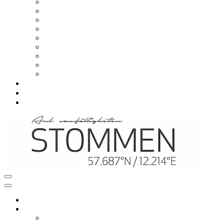
Om samfälligheten
Viktiga datum
Styrelsen
Styrelsemöten
Årsstämma
Avgift
Stadgar
Situationsplaner
Värmeprojekt
Vanliga frågor
Nyheter
Kontakt
Navigeringsmeny
Navigeringsmeny
Hem
Mitt boende
Renovering och ombyggnation