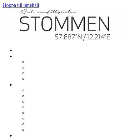
Hoppa till innehåll
Hem
Mitt boende
Renovering och ombyggnation
El, värme och vatten
TV och bredband
In- och utflytt
Gemensamt
Garage, parkering och laddning
Lekplatser
Gemensamma lokaler
Utlåning
Sophantering
Brevlådor
Städdagar
Säkerhet och trivsel
Om samfälligheten