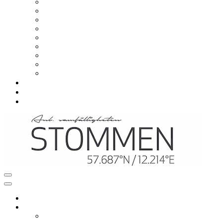
Om samfälligheten
Viktiga datum
Styrelsen
Styrelsemöten
Årsstämma
Avgift
Stadgar
Situationsplaner
Värmeprojekt
Vanliga frågor
Nyheter
Kontakt
Navigeringsmeny
Navigeringsmeny
Hem
Mitt boende
Renovering och ombyggnation