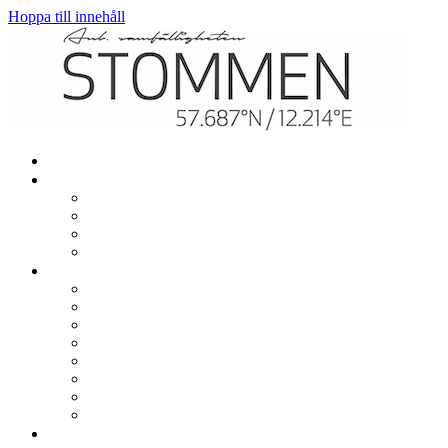
Hoppa till innehåll
Hem
Mitt boende
Renovering och ombyggnation
El, värme och vatten
TV och bredband
In- och utflytt
Gemensamt
Garage, parkering och laddning
Lekplatser
Gemensamma lokaler
Utlåning
Sophantering
Brevlådor
Städdagar
Säkerhet och trivsel
Om samfälligheten