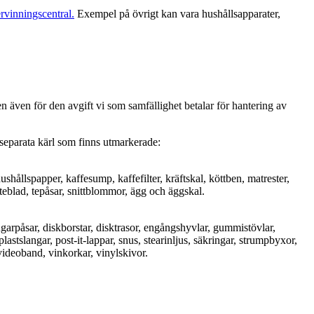
ervinningscentral.
Exempel på övrigt kan vara hushållsapparater,
 men även för den avgift vi som samfällighet betalar för hantering av
i separata kärl som finns utmarkerade:
shållspapper, kaffesump, kaffefilter, kräftskal, köttben, matrester,
teblad, tepåsar, snittblommor, ägg och äggskal.
garpåsar, diskborstar, disktrasor, engångshyvlar, gummistövlar,
lastslangar, post-it-lappar, snus, stearinljus, säkringar, strumpbyxor,
, videoband, vinkorkar, vinylskivor.