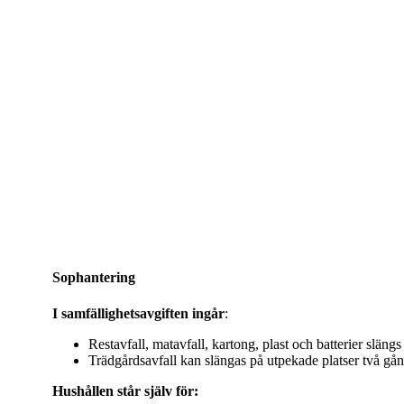
Sophantering
Sophantering
I samfällighetsavgiften ingår
:
Restavfall, matavfall, kartong, plast och batterier släng
Trädgårdsavfall kan slängas på utpekade platser två gån
Hushållen står själv för: