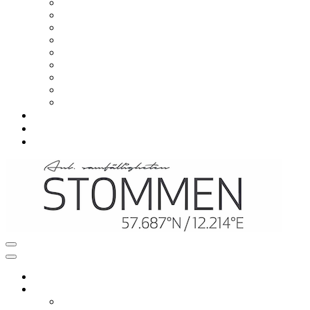
Om samfälligheten
Viktiga datum
Styrelsen
Styrelsemöten
Årsstämma
Avgift
Stadgar
Situationsplaner
Värmeprojekt
Vanliga frågor
Nyheter
Kontakt
Navigeringsmeny
Navigeringsmeny
Hem
Mitt boende
Renovering och ombyggnation