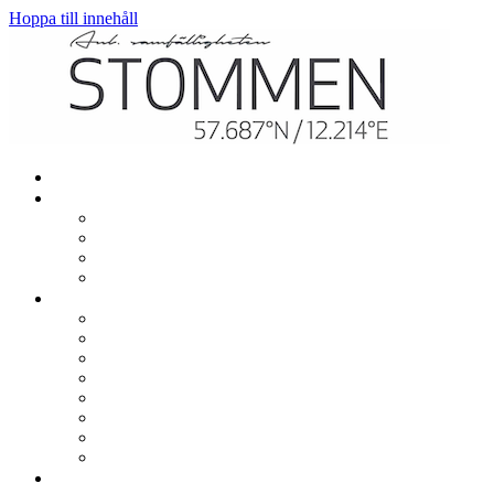
Hoppa till innehåll
Hem
Mitt boende
Renovering och ombyggnation
El, värme och vatten
TV och bredband
In- och utflytt
Gemensamt
Garage, parkering och laddning
Lekplatser
Gemensamma lokaler
Utlåning
Sophantering
Brevlådor
Städdagar
Säkerhet och trivsel
Om samfälligheten