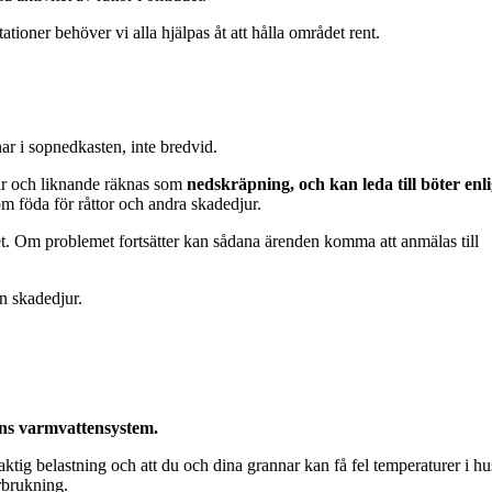
tationer behöver vi alla hjälpas åt att hålla området rent.
ar i sopnedkasten, inte bredvid.
tar och liknande räknas som
nedskräpning, och kan leda till böter enli
som föda för råttor och andra skadedjur.
t. Om problemet fortsätter kan sådana ärenden komma att anmälas till
ån skadedjur.
tens varmvattensystem.
laktig belastning och att du och dina grannar kan få fel temperaturer i hu
rbrukning.