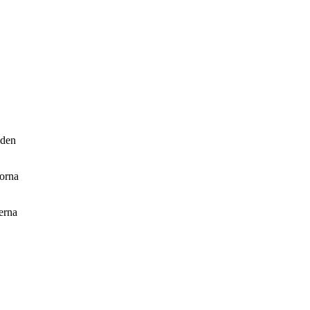
 den
rorna
erna