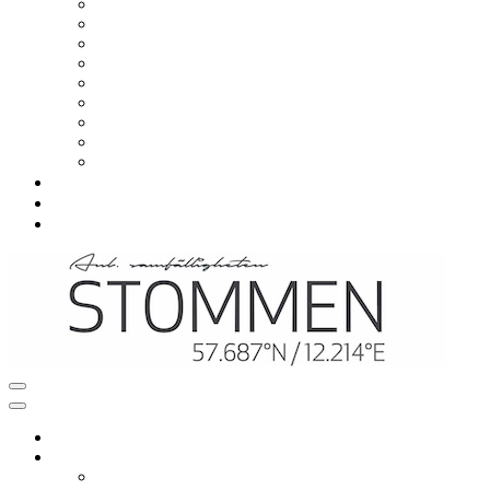
Om samfälligheten
Viktiga datum
Styrelsen
Styrelsemöten
Årsstämma
Avgift
Stadgar
Situationsplaner
Värmeprojekt
Vanliga frågor
Nyheter
Kontakt
Navigeringsmeny
Navigeringsmeny
Hem
Mitt boende
Renovering och ombyggnation