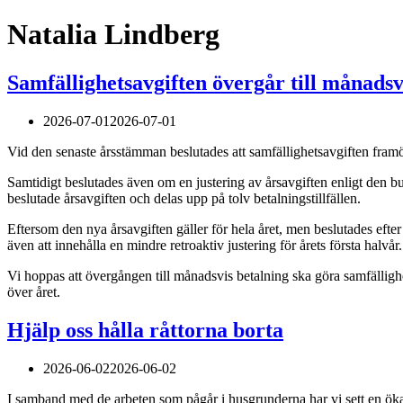
Natalia Lindberg
Samfällighetsavgiften övergår till månadsv
2026-07-01
2026-07-01
Vid den senaste årsstämman beslutades att samfällighetsavgiften fram
Samtidigt beslutades även om en justering av årsavgiften enligt de
beslutade årsavgiften och delas upp på tolv betalningstillfällen.
Eftersom den nya årsavgiften gäller för hela året, men beslutades efte
även att innehålla en mindre retroaktiv justering för årets första halv
Vi hoppas att övergången till månadsvis betalning ska göra samfälligh
över året.
Hjälp oss hålla råttorna borta
2026-06-02
2026-06-02
I samband med de arbeten som pågår i husgrunderna har vi sett en ökad 