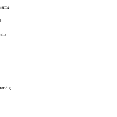
vvärme
la
uella
rar dig