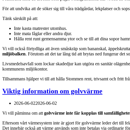
För att undvika att de söker sig till våra trädgårdar, lekplatser och sops
Tänk särskilt på att:
Inte kasta matrester utomhus.
Inte mata fåglar eller andra djur.
Hålla rent runt gemensamma ytor och se till att dina sopor hamn
Vi vill också förtydliga att även småskräp som bananskal, äppelskrut
miljöbalken
. Förutom att det tar lång tid att brytas ned fungerar det 
Livsmedelsavfall som lockar skadedjur kan utgöra en sanitär olägenhe
kommunens miljökontor.
Tillsammans hjälper vi till att hålla Stommen rent, trivsamt och fritt fr
Viktig information om golvvärme
2026-06-02
2026-06-02
Vi vill påminna om att
golvvärme inte får kopplas till samfällighe
Eftersom vårt värmesystem inte är gjort för golvvärme leder det till fe
Det innebär också att värme används som inte betalas via ordinarie fö