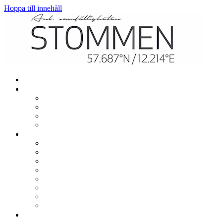
Hoppa till innehåll
Hem
Mitt boende
Renovering och ombyggnation
El, värme och vatten
TV och bredband
In- och utflytt
Gemensamt
Garage, parkering och laddning
Lekplatser
Gemensamma lokaler
Utlåning
Sophantering
Brevlådor
Städdagar
Säkerhet och trivsel
Om samfälligheten