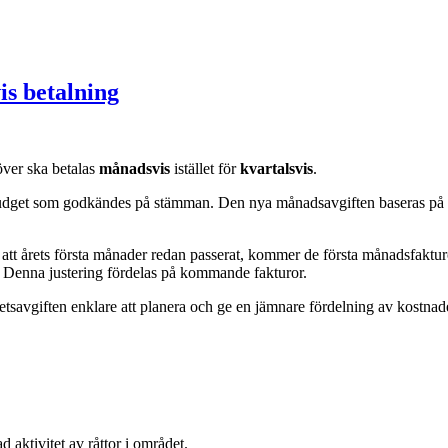
is betalning
över ska betalas
månadsvis
istället för
kvartalsvis
.
n budget som godkändes på stämman. Den nya månadsavgiften baseras på
r att årets första månader redan passerat, kommer de första månadsfaktu
år. Denna justering fördelas på kommande fakturor.
etsavgiften enklare att planera och ge en jämnare fördelning av kostnad
aktivitet av råttor i området.