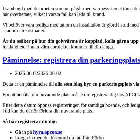
I samband med de arbeten som nu pågår med värmesystemet töms delar 
har överhettats, vilket i värsta fall kan leda till brand.
Vi behöver vara tydliga med att om en installation är gjord i strid med
skador och kostnader.
Är du osäker på hur din golvvärme är kopplad, kolla gärna upp d
felaktigheter innan värmeprojektet kommer till din länga.
Påminnelse: registrera din parkeringsplat
2026-06-02
2026-06-02
Detta är en påminnelse till
alla som idag
hyr en parkeringsplats vi
För att behålla din nuvarande plats måste du registrera dig hos APC
Efter detta datum öppnas registreringen för samtliga boende, och ledi
i tid kan du därför förlora din nuvarande plats.
Så här registrerar du dig:
Gå in på
hyra.apcoa.se
Logga in med det lösenord du fått från Förbo