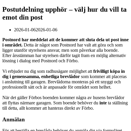
Postutdelning upphör – välj hur du vill ta
emot din post
2026-01-06
2026-01-06
Postnord har meddelat att de kommer att sluta dela ut post inne
i området.
Detta är något som Postnord har valt att göra och som
ligger utanför styrelsens ansvar, men som påverkar alla boende.
Efter årsstämman har styrelsen därför tagit fram en möjlig alternativ
lösning i dialog med Postnord och Förbo.
Vi erbjuder nu dig som radhusägare möjlighet att
frivilligt köpa in
dig i gemensamma, enhetliga brevlådor
som kommer att placeras
i anslutning till garagen. Brevlådorna monteras på ett snyggt och
professionellt sätt och är anpassade för området som helhet.
När det gäller Förbos boenden kommer några av husens brevlådor
att flyttas närmare garagen. Som boende behöver du
inte
ta ställning
till detta, allt kommer att hanteras direkt av Förbo.
Anmälan
För att beställa en brevlåda behöver du anmäla dig via formuläret