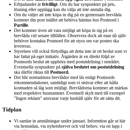
Erbjudandet är
frivilligt
. Om du har synpunkter på pris,
lösning eller upplägg kan du välja att inte anmäla dig.
Om du väljer att inte köpa in dig på en gemensam brevlåda
kommer din post istället att behöva hämtas hos Postnord i
Partille
.
Det kommer även att vara möjligt att köpa in sig på en
brevlåda vid senare tillfällen. Observera dock att man då själv
behöver kontakta Postnord för att styra om var posten ska
levereras.
Styrelsen vill också förtydliga att detta inte är ett beslut som vi
har fattat på eget initiativ. Åtgärden är en direkt följd av
Postnords beslut att upphöra med postutdelning i området.
Eventuella synpunkter på
själva beslutet om postutdelning
ska därför riktas till
Postnord.
Det blir normalstora brevlådor med lås enligt Postnords
rekommendationer, samtidigt som vi strävar efter att hålla
kostnaden så låg som möjligt. Brevlådorna kommer att märkas
med respektive husnummer. Eventuell skylt med till exempel
”Ingen reklam” ansvarar varje hushåll själv för att sätta dit.
Tidplan
Vi samlar in anmälningar under januari. Informtion går ut här
via hemsidan, via nyhetsbrevet och vid behov, via en lapp i