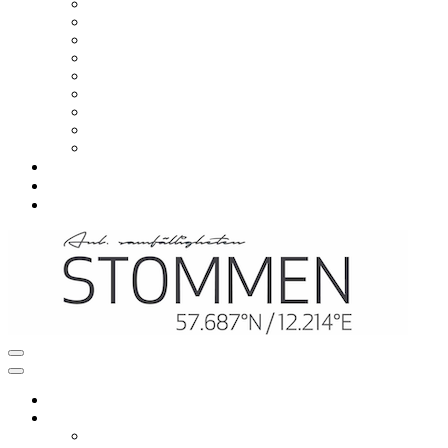
Om samfälligheten
Viktiga datum
Styrelsen
Styrelsemöten
Årsstämma
Avgift
Stadgar
Situationsplaner
Värmeprojekt
Vanliga frågor
Nyheter
Kontakt
Navigeringsmeny
Navigeringsmeny
Hem
Mitt boende
Renovering och ombyggnation