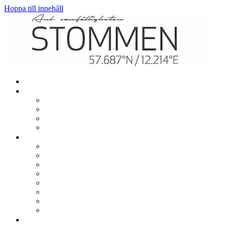
Hoppa till innehåll
Hem
Mitt boende
Renovering och ombyggnation
El, värme och vatten
TV och bredband
In- och utflytt
Gemensamt
Garage, parkering och laddning
Lekplatser
Gemensamma lokaler
Utlåning
Sophantering
Brevlådor
Städdagar
Säkerhet och trivsel
Om samfälligheten