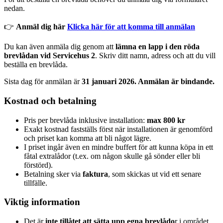
nedan.
👉
Anmäl dig här
Klicka här för att komma till anmälan
Du kan även anmäla dig genom att
lämna en lapp i den röda
brevlådan vid Servicehus 2
. Skriv ditt namn, adress och att du vill
beställa en brevlåda.
Sista dag för anmälan är
31 januari 2026. Anmälan är bindande.
Kostnad och betalning
Pris per brevlåda inklusive installation:
max 800 kr
Exakt kostnad fastställs först när installationen är genomförd
och priset kan komma att bli något lägre.
I priset ingår även en mindre buffert för att kunna köpa in ett
fåtal extralådor (t.ex. om någon skulle gå sönder eller bli
förstörd).
Betalning sker via
faktura
, som skickas ut vid ett senare
tillfälle.
Viktig information
Det är
inte tillåtet att sätta upp egna brevlådo
r i området.