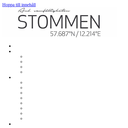
Hoppa till innehåll
Hem
Mitt boende
Renovering och ombyggnation
El, värme och vatten
TV och bredband
In- och utflytt
Gemensamt
Garage, parkering och laddning
Lekplatser
Gemensamma lokaler
Utlåning
Sophantering
Brevlådor
Städdagar
Säkerhet och trivsel
Om samfälligheten