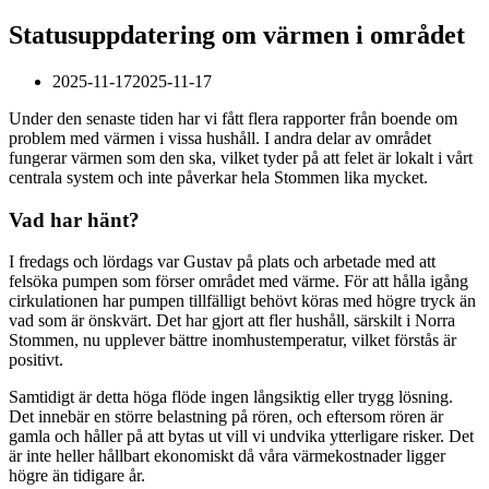
Statusuppdatering om värmen i området
2025-11-17
2025-11-17
Under den senaste tiden har vi fått flera rapporter från boende om
problem med värmen i vissa hushåll. I andra delar av området
fungerar värmen som den ska, vilket tyder på att felet är lokalt i vårt
centrala system och inte påverkar hela Stommen lika mycket.
Vad har hänt?
I fredags och lördags var Gustav på plats och arbetade med att
felsöka pumpen som förser området med värme. För att hålla igång
cirkulationen har pumpen tillfälligt behövt köras med högre tryck än
vad som är önskvärt. Det har gjort att fler hushåll, särskilt i Norra
Stommen, nu upplever bättre inomhustemperatur, vilket förstås är
positivt.
Samtidigt är detta höga flöde ingen långsiktig eller trygg lösning.
Det innebär en större belastning på rören, och eftersom rören är
gamla och håller på att bytas ut vill vi undvika ytterligare risker. Det
är inte heller hållbart ekonomiskt då våra värmekostnader ligger
högre än tidigare år.