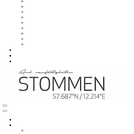
Om samfälligheten
Viktiga datum
Styrelsen
Styrelsemöten
Årsstämma
Avgift
Stadgar
Situationsplaner
Värmeprojekt
Vanliga frågor
Nyheter
Kontakt
Navigeringsmeny
Navigeringsmeny
Hem
Mitt boende
Renovering och ombyggnation